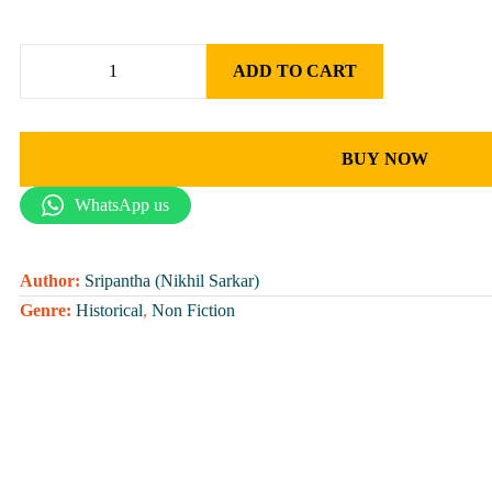
ADD TO CART
BUY NOW
WhatsApp us
Author:
Sripantha (Nikhil Sarkar)
Genre:
Historical
,
Non Fiction