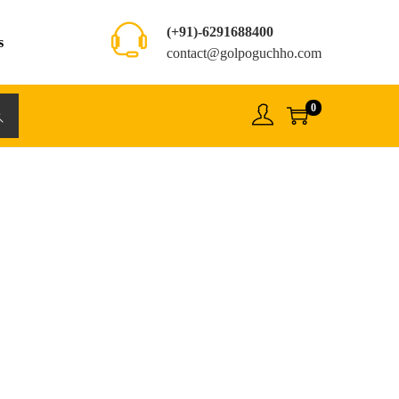
(+91)-6291688400
s
contact@golpoguchho.com
0
rch